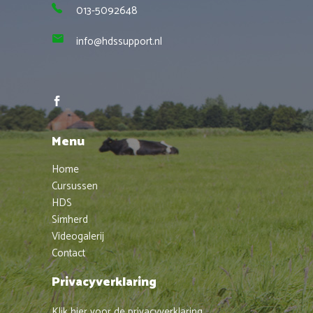
013-5092648
info@hdssupport.nl
Menu
Home
Cursussen
HDS
Simherd
Videogalerij
Contact
Privacyverklaring
Klik hier voor de privacyverklaring