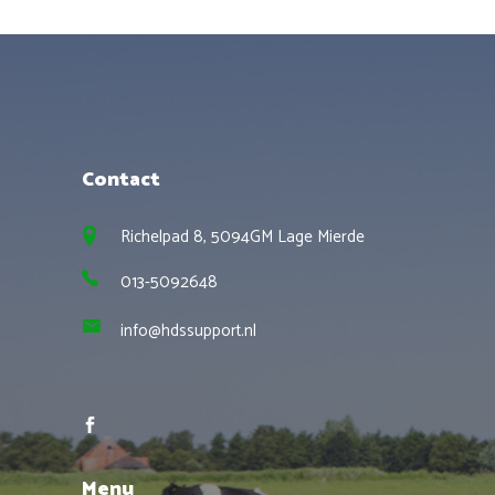
Contact
Richelpad 8, 5094GM Lage Mierde
013-5092648
info@hdssupport.nl
Menu